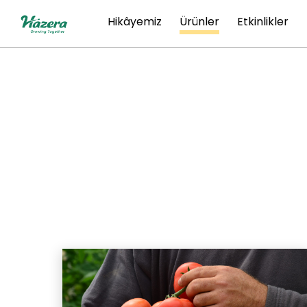
Atla
Hikâyemiz
Ürünler
Etkinlikler
ve
içeriğe
git