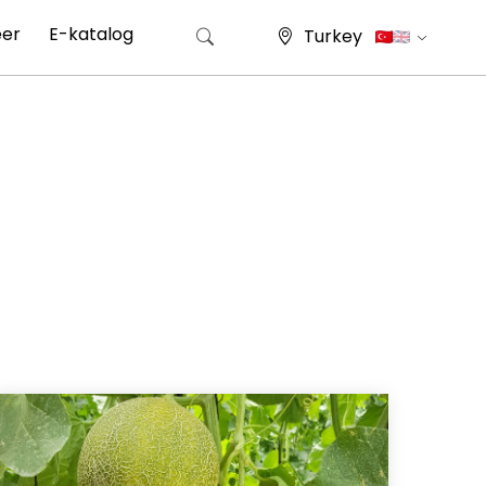
eer
E-katalog
Turkey
Arama: